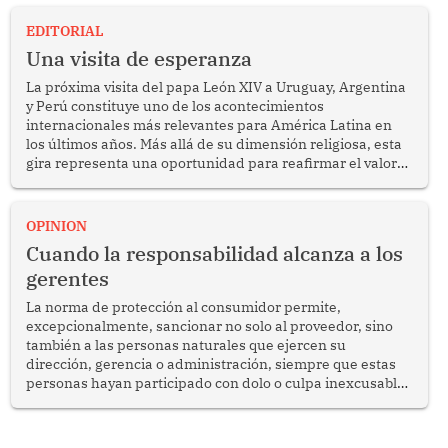
EDITORIAL
Una visita de esperanza
La próxima visita del papa León XIV a Uruguay, Argentina
y Perú constituye uno de los acontecimientos
internacionales más relevantes para América Latina en
los últimos años. Más allá de su dimensión religiosa, esta
gira representa una oportunidad para reafirmar el valor
del diálogo, fortalecer los vínculos entre los pueblos y
proyectar una imagen de cooperación en una región que
enfrenta desafíos en materia de desarrollo, cohesión
OPINION
social y gobernabilidad.
Cuando la responsabilidad alcanza a los
gerentes
La norma de protección al consumidor permite,
excepcionalmente, sancionar no solo al proveedor, sino
también a las personas naturales que ejercen su
dirección, gerencia o administración, siempre que estas
personas hayan participado con dolo o culpa inexcusable
en el planeamiento, la realización o la ejecución de la
infracción. En un caso reciente, Indecopi sancionó al
gerente de un proveedor de servicios de entretenimiento