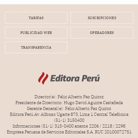
por la frustrada realización de un meet and greet con
Lionel Messi, cuya presencia fue ofrecida, a su vez, por el
gerente de la empresa promotora en una entrevista
TARIFAS
SUSCRIPCIONES
radial.
PUBLICIDAD WEB
OPERADORES
TRANSPARENCIA
Director(e): Félix Alberto Paz Quiroz
Presidente de Directorio: Hugo David Aguirre Castañeda
Gerente General(e): Félix Alberto Paz Quiroz
Editora Perú Av. Alfonso Ugarte 873, Lima 1 Central Telefónica
(51-1) 3150400
Informaciones (51-1) 315-0400 anexos 2206 / 2218 / 2298
Empresa Peruana de Servicios Editoriales S.A. RUC 20100072751