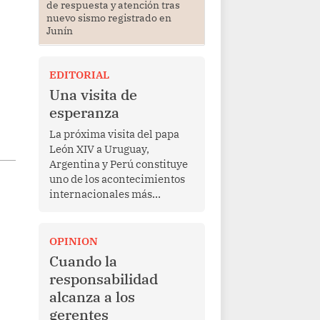
de respuesta y atención tras
nuevo sismo registrado en
Junín
EDITORIAL
Una visita de
esperanza
La próxima visita del papa
León XIV a Uruguay,
Argentina y Perú constituye
uno de los acontecimientos
internacionales más
relevantes para América
Latina en los últimos años.
Más allá de su dimensión
OPINION
religiosa, esta gira
Cuando la
representa una oportunidad
responsabilidad
para reafirmar el valor del
alcanza a los
diálogo, fortalecer los
gerentes
vínculos entre los pueblos y