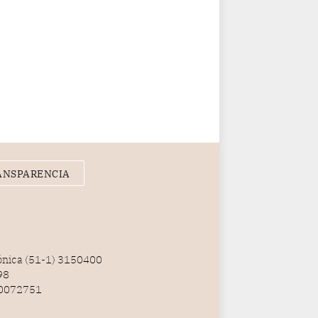
ANSPARENCIA
fónica (51-1) 3150400
98
100072751