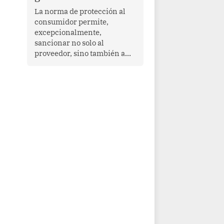
proyectar una imagen de
La norma de protección al
cooperación en una región
consumidor permite,
que enfrenta desafíos en
excepcionalmente,
materia de desarrollo,
sancionar no solo al
cohesión social y
proveedor, sino también a
gobernabilidad.
las personas naturales que
ejercen su dirección,
gerencia o administración,
siempre que estas personas
hayan participado con dolo o
culpa inexcusable en el
planeamiento, la realización
o la ejecución de la
infracción. En un caso
reciente, Indecopi sancionó
al gerente de un proveedor
de servicios de
entretenimiento por la
frustrada realización de un
meet and greet con Lionel
Messi, cuya presencia fue