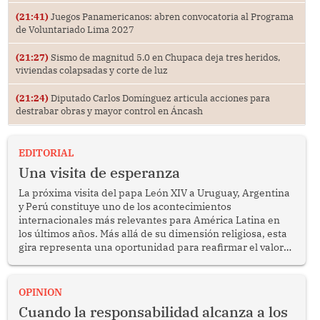
(21:41)
Juegos Panamericanos: abren convocatoria al Programa
de Voluntariado Lima 2027
(21:27)
Sismo de magnitud 5.0 en Chupaca deja tres heridos,
viviendas colapsadas y corte de luz
(21:24)
Diputado Carlos Domínguez articula acciones para
destrabar obras y mayor control en Áncash
EDITORIAL
Una visita de esperanza
La próxima visita del papa León XIV a Uruguay, Argentina
y Perú constituye uno de los acontecimientos
internacionales más relevantes para América Latina en
los últimos años. Más allá de su dimensión religiosa, esta
gira representa una oportunidad para reafirmar el valor
del diálogo, fortalecer los vínculos entre los pueblos y
proyectar una imagen de cooperación en una región que
enfrenta desafíos en materia de desarrollo, cohesión
OPINION
social y gobernabilidad.
Cuando la responsabilidad alcanza a los