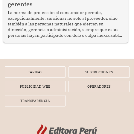
gerentes
La norma de protección al consumidor permite,
excepcionalmente, sancionar no solo al proveedor, sino
también a las personas naturales que ejercen su
dirección, gerencia o administración, siempre que estas
personas hayan participado con dolo o culpa inexcusable
en el planeamiento, la realización o la ejecución de la
infracción. En un caso reciente, Indecopi sancionó al
gerente de un proveedor de servicios de entretenimiento
por la frustrada realización de un meet and greet con
Lionel Messi, cuya presencia fue ofrecida, a su vez, por el
gerente de la empresa promotora en una entrevista
TARIFAS
SUSCRIPCIONES
radial.
PUBLICIDAD WEB
OPERADORES
TRANSPARENCIA