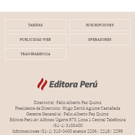
gerente de un proveedor de servicios de entretenimiento
por la frustrada realización de un meet and greet con
Lionel Messi, cuya presencia fue ofrecida, a su vez, por el
gerente de la empresa promotora en una entrevista
TARIFAS
SUSCRIPCIONES
radial.
PUBLICIDAD WEB
OPERADORES
TRANSPARENCIA
Director(e): Félix Alberto Paz Quiroz
Presidente de Directorio: Hugo David Aguirre Castañeda
Gerente General(e): Félix Alberto Paz Quiroz
Editora Perú Av. Alfonso Ugarte 873, Lima 1 Central Telefónica
(51-1) 3150400
Informaciones (51-1) 315-0400 anexos 2206 / 2218 / 2298