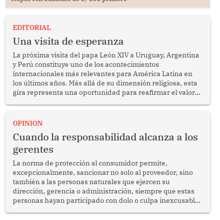
EDITORIAL
Una visita de esperanza
La próxima visita del papa León XIV a Uruguay, Argentina
y Perú constituye uno de los acontecimientos
internacionales más relevantes para América Latina en
los últimos años. Más allá de su dimensión religiosa, esta
gira representa una oportunidad para reafirmar el valor
del diálogo, fortalecer los vínculos entre los pueblos y
proyectar una imagen de cooperación en una región que
enfrenta desafíos en materia de desarrollo, cohesión
OPINION
social y gobernabilidad.
Cuando la responsabilidad alcanza a los
gerentes
La norma de protección al consumidor permite,
excepcionalmente, sancionar no solo al proveedor, sino
también a las personas naturales que ejercen su
dirección, gerencia o administración, siempre que estas
personas hayan participado con dolo o culpa inexcusable
en el planeamiento, la realización o la ejecución de la
infracción. En un caso reciente, Indecopi sancionó al