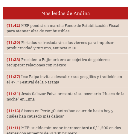
Más leídas de Andina
(11:42)
MEF pondrá en marcha Fondo de Estabilización Fiscal
para atenuar alza de combustibles
(11:39)
Feriados se trasladarán a los viernes para impulsar
productividad y turismo, anuncia MEF
(11:38)
Presidenta Fujimori: era un objetivo de gobierno
recuperar relaciones con México
(11:37)
Ica: Palpa invita a descubrir sus geoglifos y tradición en
el 47. ° Festival de la Naranja
(11:24)
Jesús Salazar Paiva presentará su poemario "Huaca de la
noche" en Lima
(11:12)
Sismos en Perú: ¿Cuántos han ocurrido hasta hoy y
cuáles han causado más daños?
(11:11)
MEF: sueldo mínimo se incrementará a S/ 1,300 en dos
etapas con aumento de S/ 100 primero