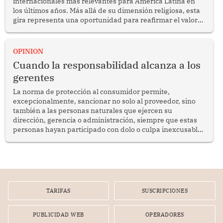
internacionales más relevantes para América Latina en
los últimos años. Más allá de su dimensión religiosa, esta
gira representa una oportunidad para reafirmar el valor
del diálogo, fortalecer los vínculos entre los pueblos y
proyectar una imagen de cooperación en una región que
enfrenta desafíos en materia de desarrollo, cohesión
OPINION
social y gobernabilidad.
Cuando la responsabilidad alcanza a los
gerentes
La norma de protección al consumidor permite,
excepcionalmente, sancionar no solo al proveedor, sino
también a las personas naturales que ejercen su
dirección, gerencia o administración, siempre que estas
personas hayan participado con dolo o culpa inexcusable
en el planeamiento, la realización o la ejecución de la
infracción. En un caso reciente, Indecopi sancionó al
gerente de un proveedor de servicios de entretenimiento
por la frustrada realización de un meet and greet con
Lionel Messi, cuya presencia fue ofrecida, a su vez, por el
gerente de la empresa promotora en una entrevista
TARIFAS
SUSCRIPCIONES
radial.
PUBLICIDAD WEB
OPERADORES