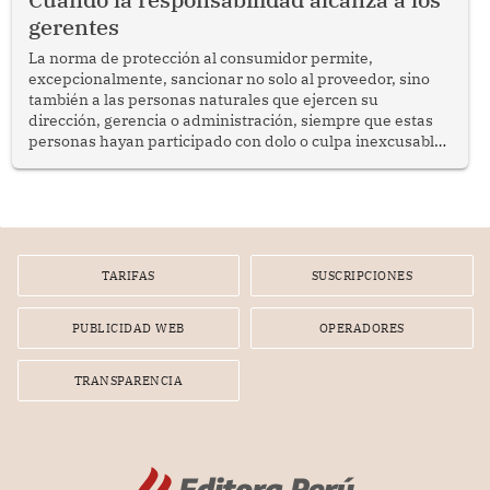
gerentes
La norma de protección al consumidor permite,
excepcionalmente, sancionar no solo al proveedor, sino
también a las personas naturales que ejercen su
dirección, gerencia o administración, siempre que estas
personas hayan participado con dolo o culpa inexcusable
en el planeamiento, la realización o la ejecución de la
infracción. En un caso reciente, Indecopi sancionó al
gerente de un proveedor de servicios de entretenimiento
por la frustrada realización de un meet and greet con
Lionel Messi, cuya presencia fue ofrecida, a su vez, por el
gerente de la empresa promotora en una entrevista
TARIFAS
SUSCRIPCIONES
radial.
PUBLICIDAD WEB
OPERADORES
TRANSPARENCIA