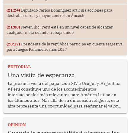
(21:24)
Diputado Carlos Domínguez articula acciones para
destrabar obras y mayor control en Áncash
(21:00)
Neven Ilic: Perú está en un nivel capaz de alcanzar
cualquier meta cuando trabaja unido
(20:17)
Presidenta de la república participa en cuenta regresiva
para Juegos Panamericanos 2027
EDITORIAL
Una visita de esperanza
La próxima visita del papa León XIV a Uruguay, Argentina
y Perú constituye uno de los acontecimientos
internacionales más relevantes para América Latina en
los últimos años. Más allá de su dimensión religiosa, esta
gira representa una oportunidad para reafirmar el valor
del diálogo, fortalecer los vínculos entre los pueblos y
proyectar una imagen de cooperación en una región que
enfrenta desafíos en materia de desarrollo, cohesión
OPINION
social y gobernabilidad.
Cuando la responsabilidad alcanza a los