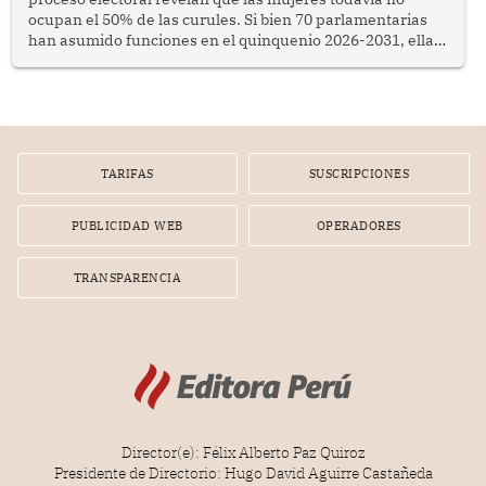
ocupan el 50% de las curules. Si bien 70 parlamentarias
han asumido funciones en el quinquenio 2026-2031, ellas
representan apenas el 36.8% de los 190 integrantes del
nuevo Congreso bicameral (60 senadores y 130
diputados).
TARIFAS
SUSCRIPCIONES
PUBLICIDAD WEB
OPERADORES
TRANSPARENCIA
Director(e): Félix Alberto Paz Quiroz
Presidente de Directorio: Hugo David Aguirre Castañeda