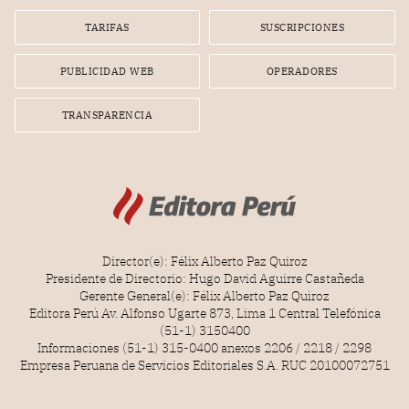
TARIFAS
SUSCRIPCIONES
PUBLICIDAD WEB
OPERADORES
TRANSPARENCIA
Director(e): Félix Alberto Paz Quiroz
Presidente de Directorio: Hugo David Aguirre Castañeda
Gerente General(e): Félix Alberto Paz Quiroz
Editora Perú Av. Alfonso Ugarte 873, Lima 1 Central Telefónica
(51-1) 3150400
Informaciones (51-1) 315-0400 anexos 2206 / 2218 / 2298
Empresa Peruana de Servicios Editoriales S.A. RUC 20100072751