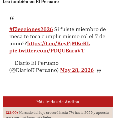
Lea también en El Peruano
#Elecciones2026
Si fuiste miembro de
mesa te toca cumplir mismo rol el 7 de
junio??
https://t.co/KeyFjMKcKL
pic.twitter.com/PDQUEaraVT
— Diario El Peruano
(@DiarioElPeruano)
May 28, 2026
Más leídas de Andina
(23:00)
Mercado del lujo crecerá hasta 7% hacia 2029 y apuesta
por consumidores más fieles