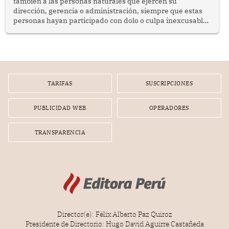
también a las personas naturales que ejercen su
dirección, gerencia o administración, siempre que estas
personas hayan participado con dolo o culpa inexcusable
en el planeamiento, la realización o la ejecución de la
infracción. En un caso reciente, Indecopi sancionó al
gerente de un proveedor de servicios de entretenimiento
por la frustrada realización de un meet and greet con
Lionel Messi, cuya presencia fue ofrecida, a su vez, por el
gerente de la empresa promotora en una entrevista
TARIFAS
SUSCRIPCIONES
radial.
PUBLICIDAD WEB
OPERADORES
TRANSPARENCIA
Director(e): Félix Alberto Paz Quiroz
Presidente de Directorio: Hugo David Aguirre Castañeda