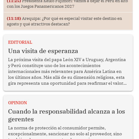
(11:25)
Presidenta Keiko Fujimori: vamos a dejar el Perú en alto
con los Juegos Panamericanos 2027
(11:18)
Arequipa: ¿Por qué es especial visitar este destino en
agosto y qué atractivos destacan?
EDITORIAL
Una visita de esperanza
La próxima visita del papa León XIV a Uruguay, Argentina
y Perú constituye uno de los acontecimientos
internacionales más relevantes para América Latina en
los últimos años. Más allá de su dimensión religiosa, esta
gira representa una oportunidad para reafirmar el valor
del diálogo, fortalecer los vínculos entre los pueblos y
proyectar una imagen de cooperación en una región que
enfrenta desafíos en materia de desarrollo, cohesión
OPINION
social y gobernabilidad.
Cuando la responsabilidad alcanza a los
gerentes
La norma de protección al consumidor permite,
excepcionalmente, sancionar no solo al proveedor, sino