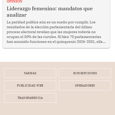
OPINION
Liderazgo femenino: mandatos que
analizar
La paridad política aún es un sueño por cumplir. Los
resultados de la elección parlamentaria del último
proceso electoral revelan que las mujeres todavía no
ocupan el 50% de las curules. Si bien 70 parlamentarias
han asumido funciones en el quinquenio 2026-2031, ellas
representan apenas el 36.8% de los 190 integrantes del
nuevo Congreso bicameral (60 senadores y 130
diputados).
TARIFAS
SUSCRIPCIONES
PUBLICIDAD WEB
OPERADORES
TRANSPARENCIA