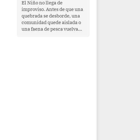
transnacional organizado y
El Niño no llega de
al tráfico de drogas.
improviso. Antes de que una
quebrada se desborde, una
comunidad quede aislada o
una faena de pesca vuelva
con las redes vacías, el
océano avisa. Hoy las señales
son claras: el Pacífico
tropical se está calentando y
el Perú tiene una ventana
estrecha para prepararse.