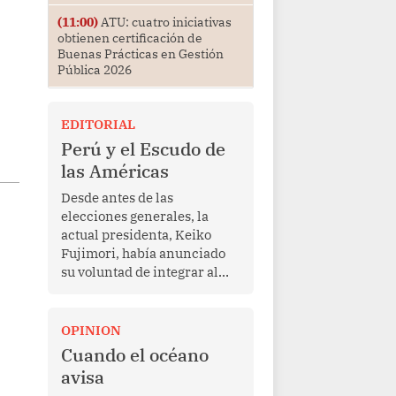
(11:00)
ATU: cuatro iniciativas
obtienen certificación de
Buenas Prácticas en Gestión
Pública 2026
EDITORIAL
Perú y el Escudo de
las Américas
Desde antes de las
elecciones generales, la
actual presidenta, Keiko
Fujimori, había anunciado
su voluntad de integrar al
Perú a la iniciativa Escudo
de las Américas, presentada
en marzo de este año por el
OPINION
mandatario estadounidense
Cuando el océano
Donald Trump, con el fin de
avisa
enfrentar al crimen