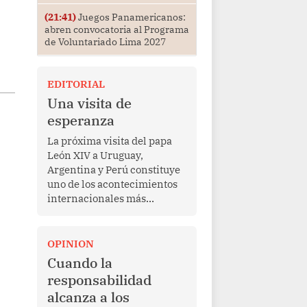
(21:41)
Juegos Panamericanos:
abren convocatoria al Programa
de Voluntariado Lima 2027
EDITORIAL
Una visita de
esperanza
La próxima visita del papa
León XIV a Uruguay,
Argentina y Perú constituye
uno de los acontecimientos
internacionales más
relevantes para América
Latina en los últimos años.
Más allá de su dimensión
OPINION
religiosa, esta gira
Cuando la
representa una oportunidad
responsabilidad
para reafirmar el valor del
alcanza a los
diálogo, fortalecer los