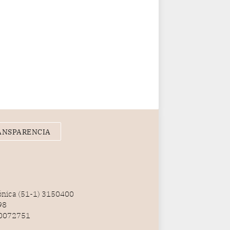
ANSPARENCIA
fónica (51-1) 3150400
98
100072751