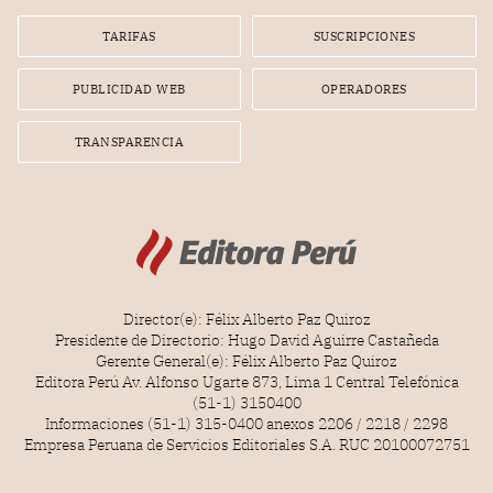
Lionel Messi, cuya presencia fue ofrecida, a su vez, por el
gerente de la empresa promotora en una entrevista
TARIFAS
SUSCRIPCIONES
radial.
PUBLICIDAD WEB
OPERADORES
TRANSPARENCIA
Director(e): Félix Alberto Paz Quiroz
Presidente de Directorio: Hugo David Aguirre Castañeda
Gerente General(e): Félix Alberto Paz Quiroz
Editora Perú Av. Alfonso Ugarte 873, Lima 1 Central Telefónica
(51-1) 3150400
Informaciones (51-1) 315-0400 anexos 2206 / 2218 / 2298
Empresa Peruana de Servicios Editoriales S.A. RUC 20100072751