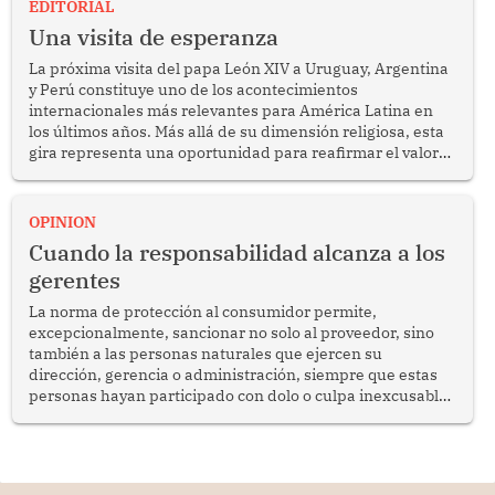
EDITORIAL
Una visita de esperanza
La próxima visita del papa León XIV a Uruguay, Argentina
y Perú constituye uno de los acontecimientos
internacionales más relevantes para América Latina en
los últimos años. Más allá de su dimensión religiosa, esta
gira representa una oportunidad para reafirmar el valor
del diálogo, fortalecer los vínculos entre los pueblos y
proyectar una imagen de cooperación en una región que
enfrenta desafíos en materia de desarrollo, cohesión
OPINION
social y gobernabilidad.
Cuando la responsabilidad alcanza a los
gerentes
La norma de protección al consumidor permite,
excepcionalmente, sancionar no solo al proveedor, sino
también a las personas naturales que ejercen su
dirección, gerencia o administración, siempre que estas
personas hayan participado con dolo o culpa inexcusable
en el planeamiento, la realización o la ejecución de la
infracción. En un caso reciente, Indecopi sancionó al
gerente de un proveedor de servicios de entretenimiento
por la frustrada realización de un meet and greet con