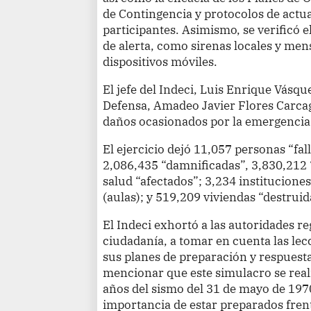
de Contingencia y protocolos de actua
participantes. Asimismo, se verificó 
de alerta, como sirenas locales y men
dispositivos móviles.
El jefe del Indeci, Luis Enrique Vásq
Defensa, Amadeo Javier Flores Carca
daños ocasionados por la emergencia 
El ejercicio dejó 11,057 personas “fal
2,086,435 “damnificadas”, 3,830,212 
salud “afectados”; 3,234 instituciones
(aulas); y 519,209 viviendas “destruid
El Indeci exhortó a las autoridades re
ciudadanía, a tomar en cuenta las lec
sus planes de preparación y respuest
mencionar que este simulacro se rea
años del sismo del 31 de mayo de 197
importancia de estar preparados frent