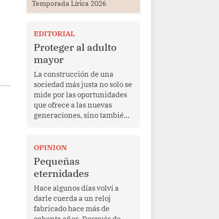
Temporada Lírica 2026
EDITORIAL
Proteger al adulto
mayor
La construcción de una
sociedad más justa no solo se
mide por las oportunidades
que ofrece a las nuevas
generaciones, sino también
por la manera en que
protege a quienes, después
de una vida de esfuerzo y
OPINION
trabajo, afrontan la vejez en
Pequeñas
condiciones de
eternidades
vulnerabilidad. El anuncio
formulado por la presidenta
Hace algunos días volví a
de la república, Keiko
darle cuerda a un reloj
Fujimori, de incrementar de
fabricado hace más de
350 a 700 soles bimestrales
ochenta años. Después de