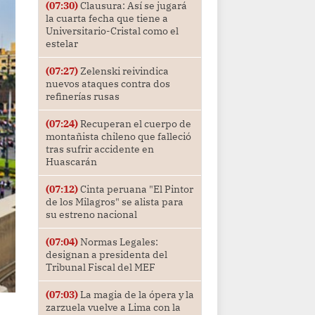
(07:30)
Clausura: Así se jugará
la cuarta fecha que tiene a
Universitario-Cristal como el
estelar
(07:27)
Zelenski reivindica
nuevos ataques contra dos
refinerías rusas
(07:24)
Recuperan el cuerpo de
montañista chileno que falleció
tras sufrir accidente en
Huascarán
(07:12)
Cinta peruana "El Pintor
de los Milagros" se alista para
su estreno nacional
(07:04)
Normas Legales:
designan a presidenta del
Tribunal Fiscal del MEF
(07:03)
La magia de la ópera y la
zarzuela vuelve a Lima con la