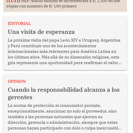
(11:11)
MEF: sueldo mínimo se incrementará a S/ 1,300 en dos
etapas con aumento de S/ 100 primero
EDITORIAL
Una visita de esperanza
La próxima visita del papa León XIV a Uruguay, Argentina
y Perú constituye uno de los acontecimientos
internacionales más relevantes para América Latina en
los últimos años. Más allá de su dimensión religiosa, esta
gira representa una oportunidad para reafirmar el valor
del diálogo, fortalecer los vínculos entre los pueblos y
proyectar una imagen de cooperación en una región que
enfrenta desafíos en materia de desarrollo, cohesión
OPINION
social y gobernabilidad.
Cuando la responsabilidad alcanza a los
gerentes
La norma de protección al consumidor permite,
excepcionalmente, sancionar no solo al proveedor, sino
también a las personas naturales que ejercen su
dirección, gerencia o administración, siempre que estas
personas hayan participado con dolo o culpa inexcusable