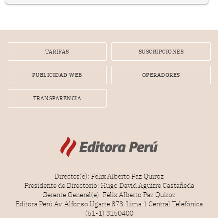
en el planeamiento, la realización o la ejecución de la
infracción. En un caso reciente, Indecopi sancionó al
gerente de un proveedor de servicios de entretenimiento
por la frustrada realización de un meet and greet con
Lionel Messi, cuya presencia fue ofrecida, a su vez, por el
gerente de la empresa promotora en una entrevista
TARIFAS
SUSCRIPCIONES
radial.
PUBLICIDAD WEB
OPERADORES
TRANSPARENCIA
Director(e): Félix Alberto Paz Quiroz
Presidente de Directorio: Hugo David Aguirre Castañeda
Gerente General(e): Félix Alberto Paz Quiroz
Editora Perú Av. Alfonso Ugarte 873, Lima 1 Central Telefónica
(51-1) 3150400