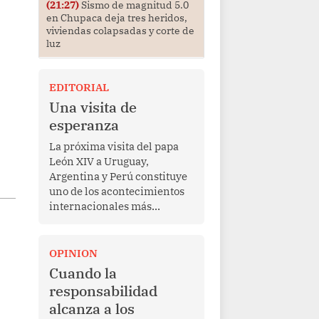
(21:27)
Sismo de magnitud 5.0
en Chupaca deja tres heridos,
viviendas colapsadas y corte de
luz
EDITORIAL
Una visita de
esperanza
La próxima visita del papa
León XIV a Uruguay,
Argentina y Perú constituye
uno de los acontecimientos
internacionales más
relevantes para América
Latina en los últimos años.
Más allá de su dimensión
OPINION
religiosa, esta gira
Cuando la
representa una oportunidad
responsabilidad
para reafirmar el valor del
alcanza a los
diálogo, fortalecer los