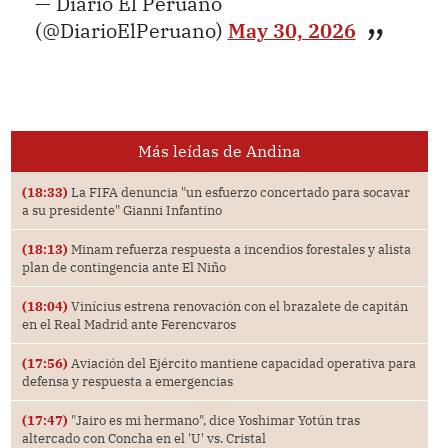
— Diario El Peruano
(@DiarioElPeruano)
May 30, 2026
Más leídas de Andina
(18:33)
La FIFA denuncia "un esfuerzo concertado para socavar
a su presidente" Gianni Infantino
(18:13)
Minam refuerza respuesta a incendios forestales y alista
plan de contingencia ante El Niño
(18:04)
Vinícius estrena renovación con el brazalete de capitán
en el Real Madrid ante Ferencvaros
(17:56)
Aviación del Ejército mantiene capacidad operativa para
defensa y respuesta a emergencias
(17:47)
"Jairo es mi hermano", dice Yoshimar Yotún tras
altercado con Concha en el 'U' vs. Cristal