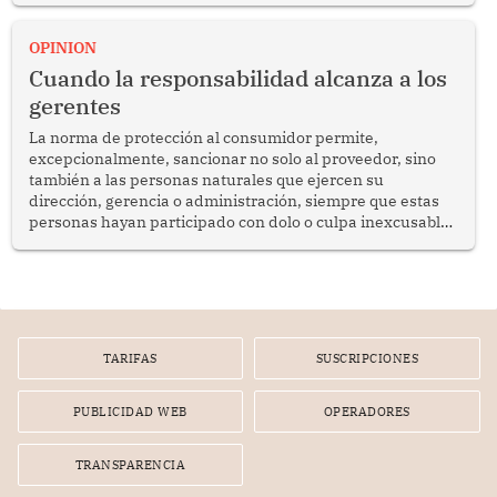
proyectar una imagen de cooperación en una región que
enfrenta desafíos en materia de desarrollo, cohesión
OPINION
social y gobernabilidad.
Cuando la responsabilidad alcanza a los
gerentes
La norma de protección al consumidor permite,
excepcionalmente, sancionar no solo al proveedor, sino
también a las personas naturales que ejercen su
dirección, gerencia o administración, siempre que estas
personas hayan participado con dolo o culpa inexcusable
en el planeamiento, la realización o la ejecución de la
infracción. En un caso reciente, Indecopi sancionó al
gerente de un proveedor de servicios de entretenimiento
por la frustrada realización de un meet and greet con
Lionel Messi, cuya presencia fue ofrecida, a su vez, por el
gerente de la empresa promotora en una entrevista
TARIFAS
SUSCRIPCIONES
radial.
PUBLICIDAD WEB
OPERADORES
TRANSPARENCIA