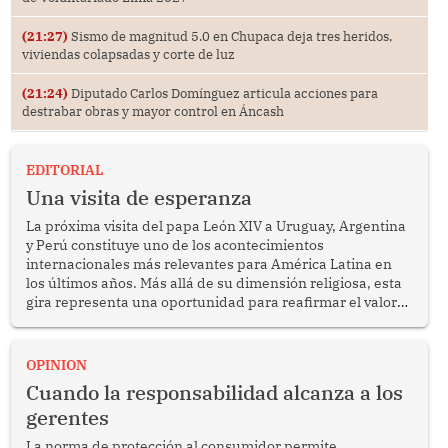
(21:27)
Sismo de magnitud 5.0 en Chupaca deja tres heridos,
viviendas colapsadas y corte de luz
(21:24)
Diputado Carlos Domínguez articula acciones para
destrabar obras y mayor control en Áncash
EDITORIAL
Una visita de esperanza
La próxima visita del papa León XIV a Uruguay, Argentina
y Perú constituye uno de los acontecimientos
internacionales más relevantes para América Latina en
los últimos años. Más allá de su dimensión religiosa, esta
gira representa una oportunidad para reafirmar el valor
del diálogo, fortalecer los vínculos entre los pueblos y
proyectar una imagen de cooperación en una región que
enfrenta desafíos en materia de desarrollo, cohesión
OPINION
social y gobernabilidad.
Cuando la responsabilidad alcanza a los
gerentes
La norma de protección al consumidor permite,