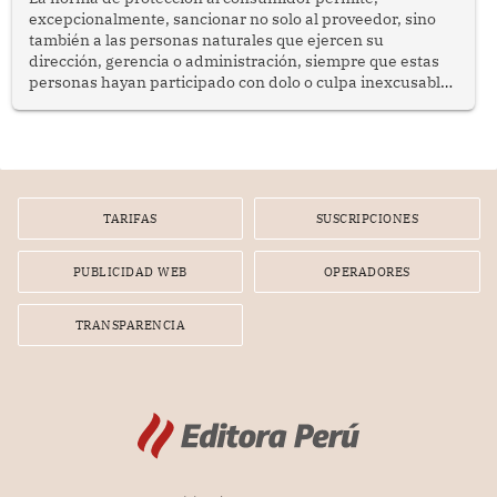
excepcionalmente, sancionar no solo al proveedor, sino
también a las personas naturales que ejercen su
dirección, gerencia o administración, siempre que estas
personas hayan participado con dolo o culpa inexcusable
en el planeamiento, la realización o la ejecución de la
infracción. En un caso reciente, Indecopi sancionó al
gerente de un proveedor de servicios de entretenimiento
por la frustrada realización de un meet and greet con
Lionel Messi, cuya presencia fue ofrecida, a su vez, por el
gerente de la empresa promotora en una entrevista
TARIFAS
SUSCRIPCIONES
radial.
PUBLICIDAD WEB
OPERADORES
TRANSPARENCIA