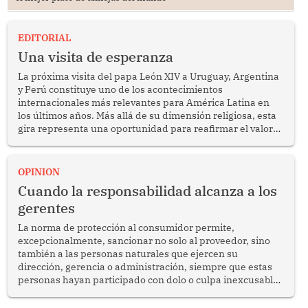
EDITORIAL
Una visita de esperanza
La próxima visita del papa León XIV a Uruguay, Argentina
y Perú constituye uno de los acontecimientos
internacionales más relevantes para América Latina en
los últimos años. Más allá de su dimensión religiosa, esta
gira representa una oportunidad para reafirmar el valor
del diálogo, fortalecer los vínculos entre los pueblos y
proyectar una imagen de cooperación en una región que
enfrenta desafíos en materia de desarrollo, cohesión
OPINION
social y gobernabilidad.
Cuando la responsabilidad alcanza a los
gerentes
La norma de protección al consumidor permite,
excepcionalmente, sancionar no solo al proveedor, sino
también a las personas naturales que ejercen su
dirección, gerencia o administración, siempre que estas
personas hayan participado con dolo o culpa inexcusable
en el planeamiento, la realización o la ejecución de la
infracción. En un caso reciente, Indecopi sancionó al