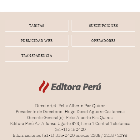
gerente de un proveedor de servicios de entretenimiento
por la frustrada realización de un meet and greet con
Lionel Messi, cuya presencia fue ofrecida, a su vez, por el
gerente de la empresa promotora en una entrevista
TARIFAS
SUSCRIPCIONES
radial.
PUBLICIDAD WEB
OPERADORES
TRANSPARENCIA
Director(e): Félix Alberto Paz Quiroz
Presidente de Directorio: Hugo David Aguirre Castañeda
Gerente General(e): Félix Alberto Paz Quiroz
Editora Perú Av. Alfonso Ugarte 873, Lima 1 Central Telefónica
(51-1) 3150400
Informaciones (51-1) 315-0400 anexos 2206 / 2218 / 2298