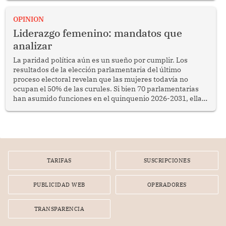
OPINION
Liderazgo femenino: mandatos que
analizar
La paridad política aún es un sueño por cumplir. Los
resultados de la elección parlamentaria del último
proceso electoral revelan que las mujeres todavía no
ocupan el 50% de las curules. Si bien 70 parlamentarias
han asumido funciones en el quinquenio 2026-2031, ellas
representan apenas el 36.8% de los 190 integrantes del
nuevo Congreso bicameral (60 senadores y 130
diputados).
TARIFAS
SUSCRIPCIONES
PUBLICIDAD WEB
OPERADORES
TRANSPARENCIA