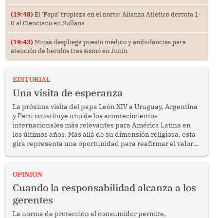
(19:48)
El ‘Papá’ tropieza en el norte: Alianza Atlético derrota 1-
0 al Cienciano en Sullana
(19:43)
Minsa despliega puesto médico y ambulancias para
atención de heridos tras sismo en Junín
EDITORIAL
Una visita de esperanza
La próxima visita del papa León XIV a Uruguay, Argentina
y Perú constituye uno de los acontecimientos
internacionales más relevantes para América Latina en
los últimos años. Más allá de su dimensión religiosa, esta
gira representa una oportunidad para reafirmar el valor
del diálogo, fortalecer los vínculos entre los pueblos y
proyectar una imagen de cooperación en una región que
enfrenta desafíos en materia de desarrollo, cohesión
OPINION
social y gobernabilidad.
Cuando la responsabilidad alcanza a los
gerentes
La norma de protección al consumidor permite,