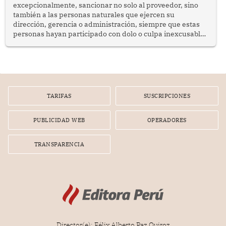
excepcionalmente, sancionar no solo al proveedor, sino
también a las personas naturales que ejercen su
dirección, gerencia o administración, siempre que estas
personas hayan participado con dolo o culpa inexcusable
en el planeamiento, la realización o la ejecución de la
infracción. En un caso reciente, Indecopi sancionó al
gerente de un proveedor de servicios de entretenimiento
por la frustrada realización de un meet and greet con
Lionel Messi, cuya presencia fue ofrecida, a su vez, por el
gerente de la empresa promotora en una entrevista
TARIFAS
SUSCRIPCIONES
radial.
PUBLICIDAD WEB
OPERADORES
TRANSPARENCIA
Director(e): Félix Alberto Paz Quiroz