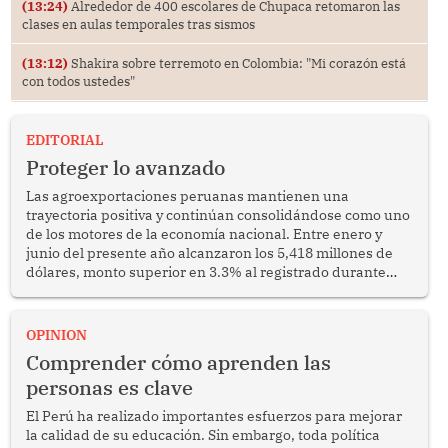
(13:24)
Alrededor de 400 escolares de Chupaca retomaron las
clases en aulas temporales tras sismos
(13:12)
Shakira sobre terremoto en Colombia: "Mi corazón está
con todos ustedes"
EDITORIAL
Proteger lo avanzado
Las agroexportaciones peruanas mantienen una
trayectoria positiva y continúan consolidándose como uno
de los motores de la economía nacional. Entre enero y
junio del presente año alcanzaron los 5,418 millones de
dólares, monto superior en 3.3% al registrado durante
similar periodo del 2025. Se trata de un resultado
alentador que confirma la capacidad del sector para
competir en los mercados internacionales y generar
OPINION
oportunidades de desarrollo en diversas regiones del
Comprender cómo aprenden las
país.
personas es clave
El Perú ha realizado importantes esfuerzos para mejorar
la calidad de su educación. Sin embargo, toda política