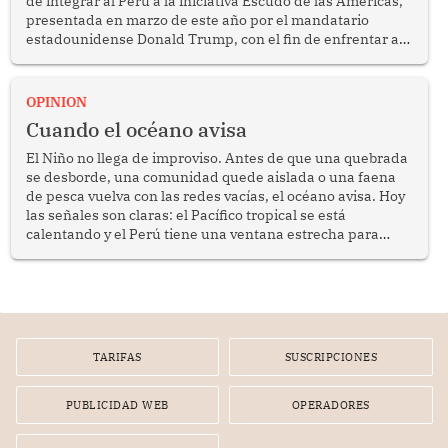
de integrar al Perú a la iniciativa Escudo de las Américas,
presentada en marzo de este año por el mandatario
estadounidense Donald Trump, con el fin de enfrentar al
crimen transnacional organizado y al tráfico de drogas.
OPINION
Cuando el océano avisa
El Niño no llega de improviso. Antes de que una quebrada
se desborde, una comunidad quede aislada o una faena
de pesca vuelva con las redes vacías, el océano avisa. Hoy
las señales son claras: el Pacífico tropical se está
calentando y el Perú tiene una ventana estrecha para
prepararse.
TARIFAS
SUSCRIPCIONES
PUBLICIDAD WEB
OPERADORES