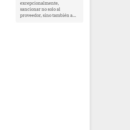
que enfrenta desafíos en
excepcionalmente,
materia de desarrollo,
sancionar no solo al
cohesión social y
proveedor, sino también a
gobernabilidad.
las personas naturales que
ejercen su dirección,
gerencia o administración,
siempre que estas personas
hayan participado con dolo o
culpa inexcusable en el
planeamiento, la realización
o la ejecución de la
infracción. En un caso
reciente, Indecopi sancionó
al gerente de un proveedor
de servicios de
entretenimiento por la
frustrada realización de un
meet and greet con Lionel
Messi, cuya presencia fue
ofrecida, a su vez, por el
gerente de la empresa