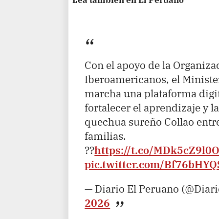
Con el apoyo de la Organiza
Iberoamericanos, el Minist
marcha una plataforma digi
fortalecer el aprendizaje y l
quechua sureño Collao entre
familias.
??
https://t.co/MDk5cZ9l0
pic.twitter.com/Bf76bHYQ
— Diario El Peruano (@Diar
2026