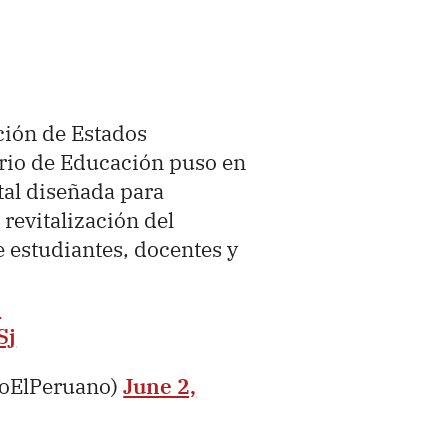
ción de Estados
erio de Educación puso en
tal diseñada para
a revitalización del
 estudiantes, docentes y
O
Sj
ioElPeruano)
June 2,