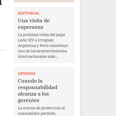
n
EDITORIAL
Una visita de
esperanza
La próxima visita del papa
León XIV a Uruguay,
Argentina y Perú constituye
uno de los acontecimientos
internacionales más
relevantes para América
Latina en los últimos años.
Más allá de su dimensión
OPINION
religiosa, esta gira
Cuando la
representa una oportunidad
responsabilidad
para reafirmar el valor del
alcanza a los
diálogo, fortalecer los
gerentes
vínculos entre los pueblos y
proyectar una imagen de
La norma de protección al
cooperación en una región
consumidor permite,