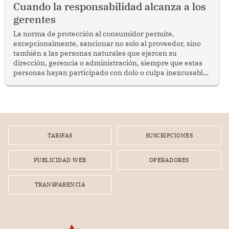
Cuando la responsabilidad alcanza a los
gerentes
La norma de protección al consumidor permite,
excepcionalmente, sancionar no solo al proveedor, sino
también a las personas naturales que ejercen su
dirección, gerencia o administración, siempre que estas
personas hayan participado con dolo o culpa inexcusable
en el planeamiento, la realización o la ejecución de la
infracción. En un caso reciente, Indecopi sancionó al
gerente de un proveedor de servicios de entretenimiento
por la frustrada realización de un meet and greet con
Lionel Messi, cuya presencia fue ofrecida, a su vez, por el
gerente de la empresa promotora en una entrevista
TARIFAS
SUSCRIPCIONES
radial.
PUBLICIDAD WEB
OPERADORES
TRANSPARENCIA