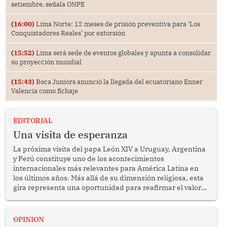
setiembre, señala ONPE
(16:00)
Lima Norte: 12 meses de prisión preventiva para ‘Los
Conquistadores Reales’ por extorsión
(15:52)
Lima será sede de eventos globales y apunta a consolidar
su proyección mundial
(15:43)
Boca Juniors anunció la llegada del ecuatoriano Enner
Valencia como fichaje
EDITORIAL
Una visita de esperanza
La próxima visita del papa León XIV a Uruguay, Argentina
y Perú constituye uno de los acontecimientos
internacionales más relevantes para América Latina en
los últimos años. Más allá de su dimensión religiosa, esta
gira representa una oportunidad para reafirmar el valor
del diálogo, fortalecer los vínculos entre los pueblos y
proyectar una imagen de cooperación en una región que
enfrenta desafíos en materia de desarrollo, cohesión
OPINION
social y gobernabilidad.