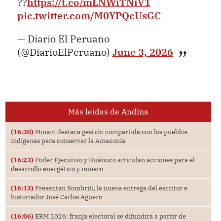
??
https://t.co/mLNWiTNiV1
pic.twitter.com/M0YPQcUsGC
— Diario El Peruano
(@DiarioElPeruano)
June 3, 2026
Más leídas de Andina
(16:30)
Minam destaca gestión compartida con los pueblos
indígenas para conservar la Amazonía
(16:23)
Poder Ejecutivo y Huánuco articulan acciones para el
desarrollo energético y minero
(16:13)
Presentan Sombriti, la nueva entrega del escritor e
historiador José Carlos Agüero
(16:06)
ERM 2026: franja electoral se difundirá a partir de