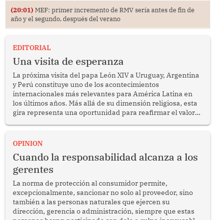
(20:01)
MEF: primer incremento de RMV sería antes de fin de
año y el segundo, después del verano
EDITORIAL
Una visita de esperanza
La próxima visita del papa León XIV a Uruguay, Argentina
y Perú constituye uno de los acontecimientos
internacionales más relevantes para América Latina en
los últimos años. Más allá de su dimensión religiosa, esta
gira representa una oportunidad para reafirmar el valor
del diálogo, fortalecer los vínculos entre los pueblos y
proyectar una imagen de cooperación en una región que
enfrenta desafíos en materia de desarrollo, cohesión
OPINION
social y gobernabilidad.
Cuando la responsabilidad alcanza a los
gerentes
La norma de protección al consumidor permite,
excepcionalmente, sancionar no solo al proveedor, sino
también a las personas naturales que ejercen su
dirección, gerencia o administración, siempre que estas