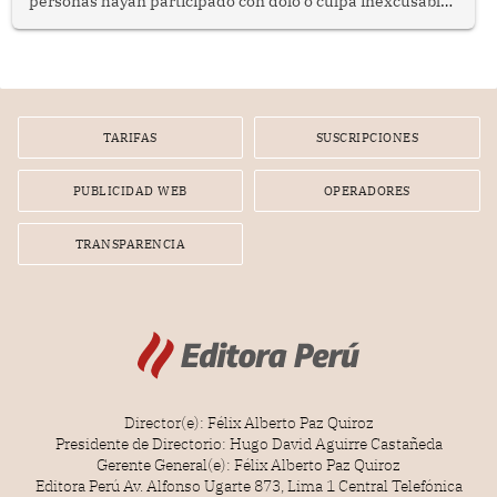
personas hayan participado con dolo o culpa inexcusable
en el planeamiento, la realización o la ejecución de la
infracción. En un caso reciente, Indecopi sancionó al
gerente de un proveedor de servicios de entretenimiento
por la frustrada realización de un meet and greet con
Lionel Messi, cuya presencia fue ofrecida, a su vez, por el
gerente de la empresa promotora en una entrevista
TARIFAS
SUSCRIPCIONES
radial.
PUBLICIDAD WEB
OPERADORES
TRANSPARENCIA
Director(e): Félix Alberto Paz Quiroz
Presidente de Directorio: Hugo David Aguirre Castañeda
Gerente General(e): Félix Alberto Paz Quiroz
Editora Perú Av. Alfonso Ugarte 873, Lima 1 Central Telefónica