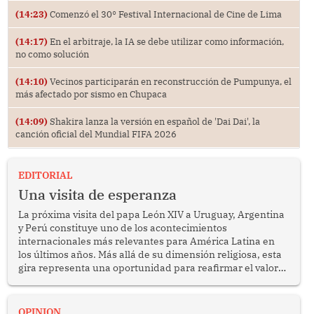
(14:23)
Comenzó el 30° Festival Internacional de Cine de Lima
(14:17)
En el arbitraje, la IA se debe utilizar como información,
no como solución
(14:10)
Vecinos participarán en reconstrucción de Pumpunya, el
más afectado por sismo en Chupaca
(14:09)
Shakira lanza la versión en español de 'Dai Dai', la
canción oficial del Mundial FIFA 2026
EDITORIAL
Una visita de esperanza
La próxima visita del papa León XIV a Uruguay, Argentina
y Perú constituye uno de los acontecimientos
internacionales más relevantes para América Latina en
los últimos años. Más allá de su dimensión religiosa, esta
gira representa una oportunidad para reafirmar el valor
del diálogo, fortalecer los vínculos entre los pueblos y
proyectar una imagen de cooperación en una región que
enfrenta desafíos en materia de desarrollo, cohesión
OPINION