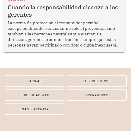
social y gobernabilidad.
Cuando la responsabilidad alcanza a los
gerentes
La norma de protección al consumidor permite,
excepcionalmente, sancionar no solo al proveedor, sino
también a las personas naturales que ejercen su
dirección, gerencia o administración, siempre que estas
personas hayan participado con dolo o culpa inexcusable
en el planeamiento, la realización o la ejecución de la
infracción. En un caso reciente, Indecopi sancionó al
gerente de un proveedor de servicios de entretenimiento
por la frustrada realización de un meet and greet con
Lionel Messi, cuya presencia fue ofrecida, a su vez, por el
gerente de la empresa promotora en una entrevista
TARIFAS
SUSCRIPCIONES
radial.
PUBLICIDAD WEB
OPERADORES
TRANSPARENCIA