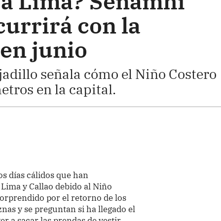
o a Lima? Senamhi
currirá con la
en junio
jadillo señala cómo el Niño Costero
tros en la capital.
s días cálidos que han
 Lima y Callao debido al Niño
rprendido por el retorno de los
znas y se preguntan si ha llegado el
r a sacar las prendas de vestir