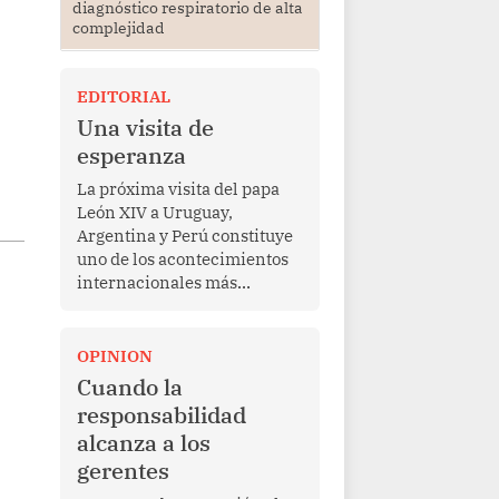
diagnóstico respiratorio de alta
complejidad
EDITORIAL
Una visita de
esperanza
La próxima visita del papa
León XIV a Uruguay,
Argentina y Perú constituye
uno de los acontecimientos
internacionales más
relevantes para América
Latina en los últimos años.
Más allá de su dimensión
OPINION
religiosa, esta gira
Cuando la
representa una oportunidad
responsabilidad
para reafirmar el valor del
alcanza a los
diálogo, fortalecer los
gerentes
vínculos entre los pueblos y
proyectar una imagen de