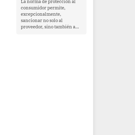
La norma de protección al
cooperación en una región
consumidor permite,
que enfrenta desafíos en
excepcionalmente,
materia de desarrollo,
sancionar no solo al
cohesión social y
proveedor, sino también a
gobernabilidad.
las personas naturales que
ejercen su dirección,
gerencia o administración,
siempre que estas personas
hayan participado con dolo o
culpa inexcusable en el
planeamiento, la realización
o la ejecución de la
infracción. En un caso
reciente, Indecopi sancionó
al gerente de un proveedor
de servicios de
entretenimiento por la
frustrada realización de un
meet and greet con Lionel
Messi, cuya presencia fue
ofrecida, a su vez, por el