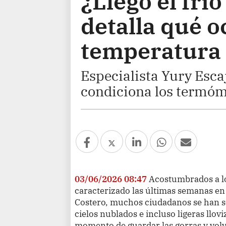
¿Llegó el frí
detalla qué o
temperatura 
Especialista Yury Esca
condiciona los termóme
03/06/2026 08:47
Acostumbrados a lo
caracterizado las últimas semanas en
Costero, muchos ciudadanos se han so
cielos nublados e incluso ligeras llovi
momento de guardar las gorras y volve