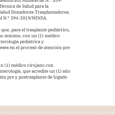
esolución Ministerial N.° 539-
écnica de Salud para la
 Salud Donadores-Trasplantadores,
ial N.° 394-2019/MINSA.
 que, para el trasplante pediátrico,
omo mínimo, con un (1) médico
terología pediátrica y
eses en el proceso de atención pre
un (1) médico cirujano con
nterología, que acredite un (1) año
ión pre y postrasplante de hígado