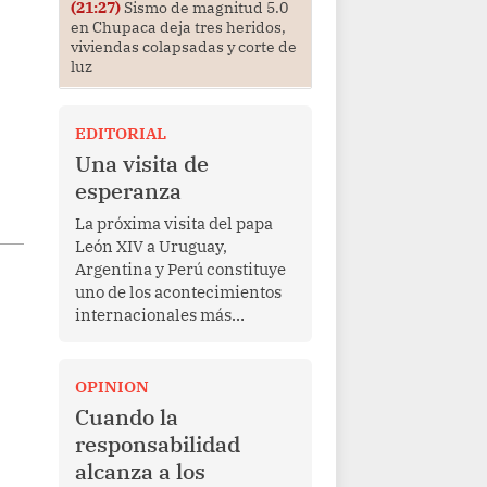
(21:27)
Sismo de magnitud 5.0
en Chupaca deja tres heridos,
viviendas colapsadas y corte de
luz
EDITORIAL
Una visita de
esperanza
La próxima visita del papa
León XIV a Uruguay,
Argentina y Perú constituye
uno de los acontecimientos
internacionales más
relevantes para América
Latina en los últimos años.
Más allá de su dimensión
OPINION
religiosa, esta gira
Cuando la
representa una oportunidad
responsabilidad
para reafirmar el valor del
alcanza a los
diálogo, fortalecer los