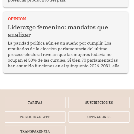
OPINION
Liderazgo femenino: mandatos que
analizar
La paridad política aún es un sueño por cumplir. Los
resultados de la elección parlamentaria del último
proceso electoral revelan que las mujeres todavía no
ocupan el 50% de las curules. Si bien 70 parlamentarias
han asumido funciones en el quinquenio 2026-2031, ellas
representan apenas el 36.8% de los 190 integrantes del
nuevo Congreso bicameral (60 senadores y 130
diputados).
TARIFAS
SUSCRIPCIONES
PUBLICIDAD WEB
OPERADORES
TRANSPARENCIA