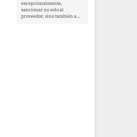
que enfrenta desafíos en
excepcionalmente,
materia de desarrollo,
sancionar no solo al
cohesión social y
proveedor, sino también a
gobernabilidad.
las personas naturales que
ejercen su dirección,
gerencia o administración,
siempre que estas personas
hayan participado con dolo o
culpa inexcusable en el
planeamiento, la realización
o la ejecución de la
infracción. En un caso
reciente, Indecopi sancionó
al gerente de un proveedor
de servicios de
entretenimiento por la
frustrada realización de un
meet and greet con Lionel
Messi, cuya presencia fue
ofrecida, a su vez, por el
gerente de la empresa