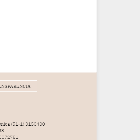
ANSPARENCIA
fónica (51-1) 3150400
98
100072751