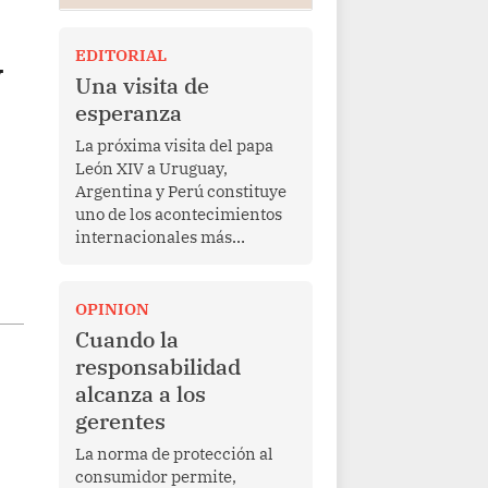
EDITORIAL
y
Una visita de
esperanza
La próxima visita del papa
León XIV a Uruguay,
Argentina y Perú constituye
uno de los acontecimientos
internacionales más
relevantes para América
Latina en los últimos años.
Más allá de su dimensión
OPINION
religiosa, esta gira
Cuando la
representa una oportunidad
responsabilidad
para reafirmar el valor del
alcanza a los
diálogo, fortalecer los
gerentes
vínculos entre los pueblos y
proyectar una imagen de
La norma de protección al
cooperación en una región
consumidor permite,