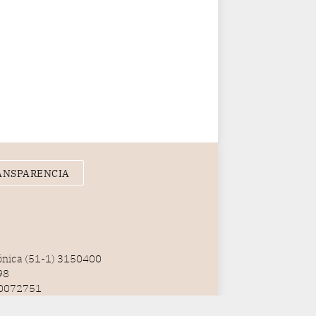
ANSPARENCIA
fónica (51-1) 3150400
98
100072751