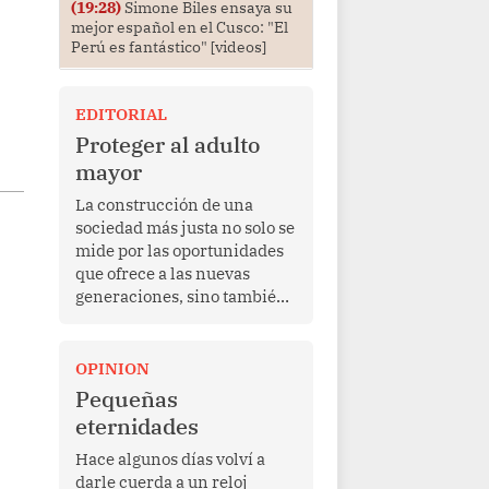
(19:28)
Simone Biles ensaya su
mejor español en el Cusco: "El
Perú es fantástico" [videos]
EDITORIAL
Proteger al adulto
mayor
La construcción de una
sociedad más justa no solo se
mide por las oportunidades
que ofrece a las nuevas
generaciones, sino también
por la manera en que
protege a quienes, después
de una vida de esfuerzo y
OPINION
trabajo, afrontan la vejez en
Pequeñas
condiciones de
eternidades
vulnerabilidad. El anuncio
formulado por la presidenta
Hace algunos días volví a
de la república, Keiko
darle cuerda a un reloj