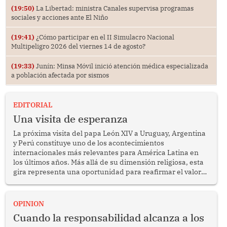
(19:50)
La Libertad: ministra Canales supervisa programas
sociales y acciones ante El Niño
(19:41)
¿Cómo participar en el II Simulacro Nacional
Multipeligro 2026 del viernes 14 de agosto?
(19:33)
Junín: Minsa Móvil inició atención médica especializada
a población afectada por sismos
EDITORIAL
Una visita de esperanza
La próxima visita del papa León XIV a Uruguay, Argentina
y Perú constituye uno de los acontecimientos
internacionales más relevantes para América Latina en
los últimos años. Más allá de su dimensión religiosa, esta
gira representa una oportunidad para reafirmar el valor
del diálogo, fortalecer los vínculos entre los pueblos y
proyectar una imagen de cooperación en una región que
enfrenta desafíos en materia de desarrollo, cohesión
OPINION
social y gobernabilidad.
Cuando la responsabilidad alcanza a los