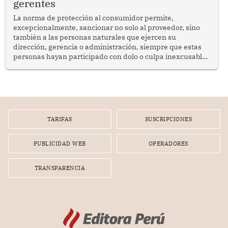
gerentes
La norma de protección al consumidor permite,
excepcionalmente, sancionar no solo al proveedor, sino
también a las personas naturales que ejercen su
dirección, gerencia o administración, siempre que estas
personas hayan participado con dolo o culpa inexcusable
en el planeamiento, la realización o la ejecución de la
infracción. En un caso reciente, Indecopi sancionó al
gerente de un proveedor de servicios de entretenimiento
por la frustrada realización de un meet and greet con
Lionel Messi, cuya presencia fue ofrecida, a su vez, por el
gerente de la empresa promotora en una entrevista
TARIFAS
SUSCRIPCIONES
radial.
PUBLICIDAD WEB
OPERADORES
TRANSPARENCIA