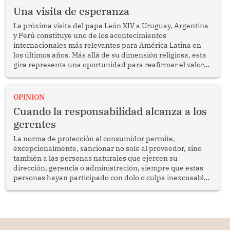
Una visita de esperanza
La próxima visita del papa León XIV a Uruguay, Argentina
y Perú constituye uno de los acontecimientos
internacionales más relevantes para América Latina en
los últimos años. Más allá de su dimensión religiosa, esta
gira representa una oportunidad para reafirmar el valor
del diálogo, fortalecer los vínculos entre los pueblos y
proyectar una imagen de cooperación en una región que
enfrenta desafíos en materia de desarrollo, cohesión
OPINION
social y gobernabilidad.
Cuando la responsabilidad alcanza a los
gerentes
La norma de protección al consumidor permite,
excepcionalmente, sancionar no solo al proveedor, sino
también a las personas naturales que ejercen su
dirección, gerencia o administración, siempre que estas
personas hayan participado con dolo o culpa inexcusable
en el planeamiento, la realización o la ejecución de la
infracción. En un caso reciente, Indecopi sancionó al
gerente de un proveedor de servicios de entretenimiento
por la frustrada realización de un meet and greet con
Lionel Messi, cuya presencia fue ofrecida, a su vez, por el