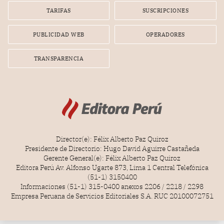
gerente de la empresa promotora en una entrevista
TARIFAS
SUSCRIPCIONES
radial.
PUBLICIDAD WEB
OPERADORES
TRANSPARENCIA
Director(e): Félix Alberto Paz Quiroz
Presidente de Directorio: Hugo David Aguirre Castañeda
Gerente General(e): Félix Alberto Paz Quiroz
Editora Perú Av. Alfonso Ugarte 873, Lima 1 Central Telefónica
(51-1) 3150400
Informaciones (51-1) 315-0400 anexos 2206 / 2218 / 2298
Empresa Peruana de Servicios Editoriales S.A. RUC 20100072751