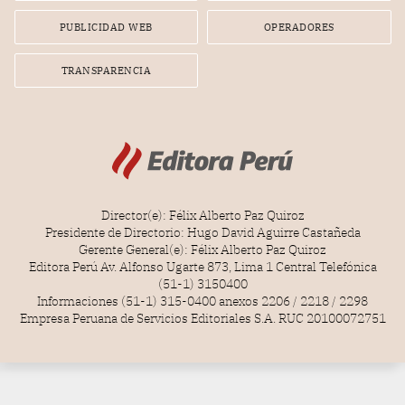
PUBLICIDAD WEB
OPERADORES
TRANSPARENCIA
Director(e): Félix Alberto Paz Quiroz
Presidente de Directorio: Hugo David Aguirre Castañeda
Gerente General(e): Félix Alberto Paz Quiroz
Editora Perú Av. Alfonso Ugarte 873, Lima 1 Central Telefónica
(51-1) 3150400
Informaciones (51-1) 315-0400 anexos 2206 / 2218 / 2298
Empresa Peruana de Servicios Editoriales S.A. RUC 20100072751