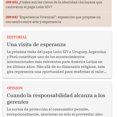
(09:05)
¿Cuáles son las claves de la identidad chiclayana que
cautivaron al papa León XIV?
(09:04)
"Experiencia Vivencial": exposición que propone un
encuentro entre arte y experiencia
EDITORIAL
Una visita de esperanza
La próxima visita del papa León XIV a Uruguay, Argentina
y Perú constituye uno de los acontecimientos
internacionales más relevantes para América Latina en
los últimos años. Más allá de su dimensión religiosa, esta
gira representa una oportunidad para reafirmar el valor
del diálogo, fortalecer los vínculos entre los pueblos y
proyectar una imagen de cooperación en una región que
enfrenta desafíos en materia de desarrollo, cohesión
OPINION
social y gobernabilidad.
Cuando la responsabilidad alcanza a los
gerentes
La norma de protección al consumidor permite,
excepcionalmente, sancionar no solo al proveedor, sino