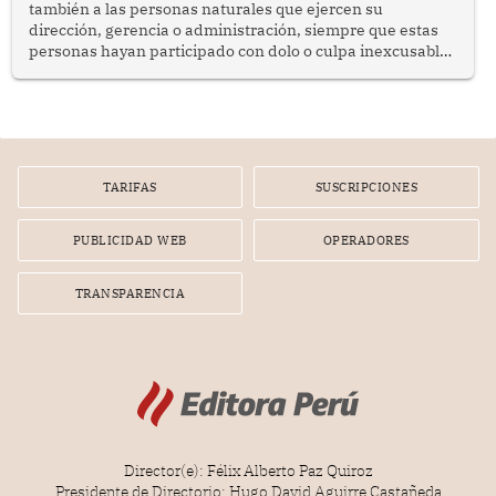
también a las personas naturales que ejercen su
dirección, gerencia o administración, siempre que estas
personas hayan participado con dolo o culpa inexcusable
en el planeamiento, la realización o la ejecución de la
infracción. En un caso reciente, Indecopi sancionó al
gerente de un proveedor de servicios de entretenimiento
por la frustrada realización de un meet and greet con
Lionel Messi, cuya presencia fue ofrecida, a su vez, por el
gerente de la empresa promotora en una entrevista
TARIFAS
SUSCRIPCIONES
radial.
PUBLICIDAD WEB
OPERADORES
TRANSPARENCIA
Director(e): Félix Alberto Paz Quiroz
Presidente de Directorio: Hugo David Aguirre Castañeda