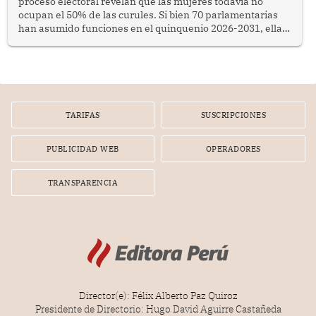
proceso electoral revelan que las mujeres todavía no
ocupan el 50% de las curules. Si bien 70 parlamentarias
han asumido funciones en el quinquenio 2026-2031, ellas
representan apenas el 36.8% de los 190 integrantes del
nuevo Congreso bicameral (60 senadores y 130
diputados).
TARIFAS
SUSCRIPCIONES
PUBLICIDAD WEB
OPERADORES
TRANSPARENCIA
Director(e): Félix Alberto Paz Quiroz
Presidente de Directorio: Hugo David Aguirre Castañeda