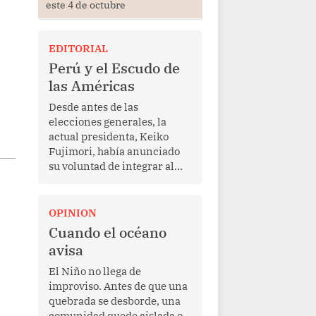
este 4 de octubre
EDITORIAL
Perú y el Escudo de
las Américas
Desde antes de las
elecciones generales, la
actual presidenta, Keiko
Fujimori, había anunciado
su voluntad de integrar al
Perú a la iniciativa Escudo
de las Américas, presentada
en marzo de este año por el
OPINION
mandatario estadounidense
Cuando el océano
Donald Trump, con el fin de
avisa
enfrentar al crimen
transnacional organizado y
El Niño no llega de
al tráfico de drogas.
improviso. Antes de que una
quebrada se desborde, una
comunidad quede aislada o