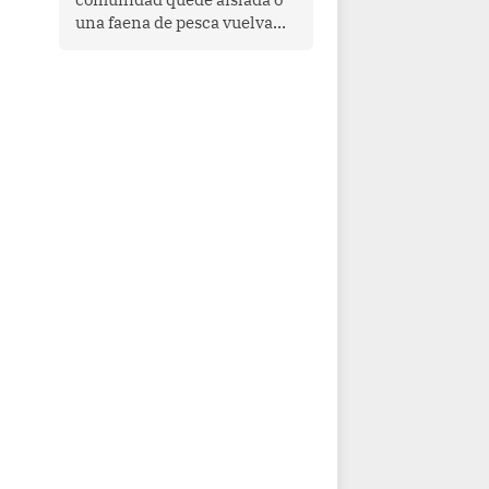
una faena de pesca vuelva
con las redes vacías, el
océano avisa. Hoy las señales
son claras: el Pacífico
tropical se está calentando y
el Perú tiene una ventana
estrecha para prepararse.