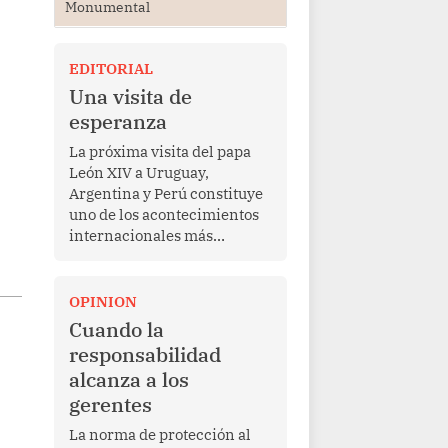
Monumental
EDITORIAL
Una visita de
esperanza
La próxima visita del papa
León XIV a Uruguay,
Argentina y Perú constituye
uno de los acontecimientos
internacionales más
relevantes para América
Latina en los últimos años.
Más allá de su dimensión
OPINION
religiosa, esta gira
Cuando la
representa una oportunidad
responsabilidad
para reafirmar el valor del
alcanza a los
diálogo, fortalecer los
gerentes
vínculos entre los pueblos y
proyectar una imagen de
La norma de protección al
cooperación en una región