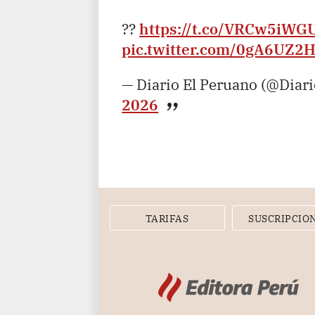
??
https://t.co/VRCw5iWG
pic.twitter.com/0gA6UZ2
— Diario El Peruano (@Diar
2026
TARIFAS
SUSCRIPCIO