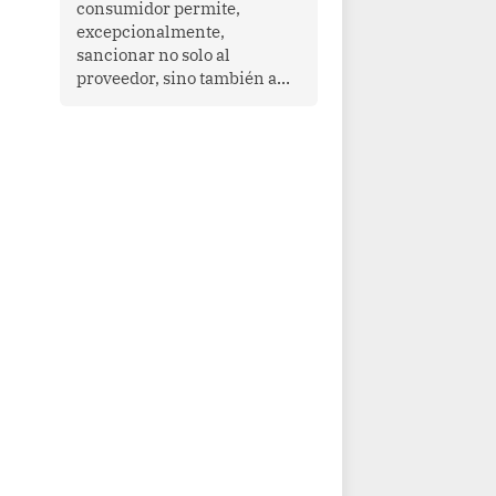
consumidor permite,
que enfrenta desafíos en
excepcionalmente,
materia de desarrollo,
sancionar no solo al
cohesión social y
proveedor, sino también a
gobernabilidad.
las personas naturales que
ejercen su dirección,
gerencia o administración,
siempre que estas personas
hayan participado con dolo o
culpa inexcusable en el
planeamiento, la realización
o la ejecución de la
infracción. En un caso
reciente, Indecopi sancionó
al gerente de un proveedor
de servicios de
entretenimiento por la
frustrada realización de un
meet and greet con Lionel
Messi, cuya presencia fue
ofrecida, a su vez, por el