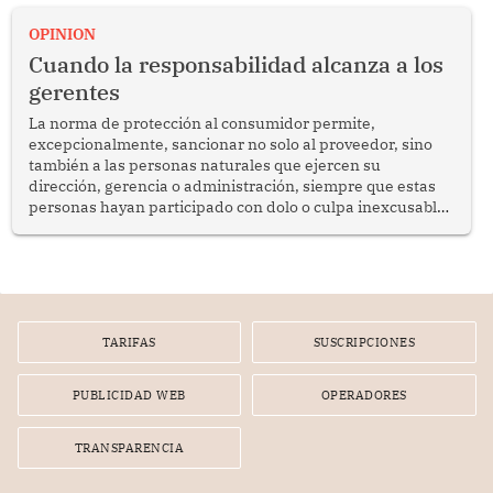
proyectar una imagen de cooperación en una región que
enfrenta desafíos en materia de desarrollo, cohesión
OPINION
social y gobernabilidad.
Cuando la responsabilidad alcanza a los
gerentes
La norma de protección al consumidor permite,
excepcionalmente, sancionar no solo al proveedor, sino
también a las personas naturales que ejercen su
dirección, gerencia o administración, siempre que estas
personas hayan participado con dolo o culpa inexcusable
en el planeamiento, la realización o la ejecución de la
infracción. En un caso reciente, Indecopi sancionó al
gerente de un proveedor de servicios de entretenimiento
por la frustrada realización de un meet and greet con
Lionel Messi, cuya presencia fue ofrecida, a su vez, por el
gerente de la empresa promotora en una entrevista
TARIFAS
SUSCRIPCIONES
radial.
PUBLICIDAD WEB
OPERADORES
TRANSPARENCIA