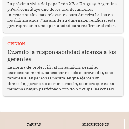
La próxima visita del papa León XIV a Uruguay, Argentina
y Perú constituye uno de los acontecimientos
internacionales más relevantes para América Latina en
los últimos años. Más allá de su dimensión religiosa, esta
gira representa una oportunidad para reafirmar el valor
del diálogo, fortalecer los vínculos entre los pueblos y
proyectar una imagen de cooperación en una región que
enfrenta desafíos en materia de desarrollo, cohesión
OPINION
social y gobernabilidad.
Cuando la responsabilidad alcanza a los
gerentes
La norma de protección al consumidor permite,
excepcionalmente, sancionar no solo al proveedor, sino
también a las personas naturales que ejercen su
dirección, gerencia o administración, siempre que estas
personas hayan participado con dolo o culpa inexcusable
en el planeamiento, la realización o la ejecución de la
infracción. En un caso reciente, Indecopi sancionó al
gerente de un proveedor de servicios de entretenimiento
por la frustrada realización de un meet and greet con
Lionel Messi, cuya presencia fue ofrecida, a su vez, por el
gerente de la empresa promotora en una entrevista
TARIFAS
SUSCRIPCIONES
radial.