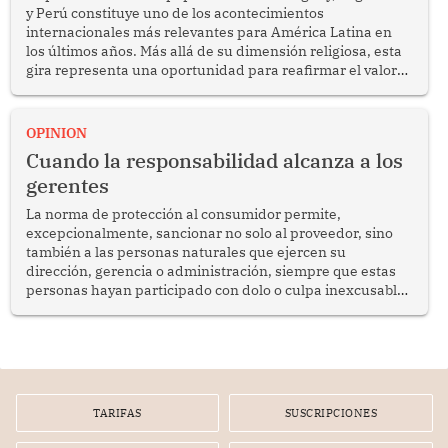
y Perú constituye uno de los acontecimientos
internacionales más relevantes para América Latina en
los últimos años. Más allá de su dimensión religiosa, esta
gira representa una oportunidad para reafirmar el valor
del diálogo, fortalecer los vínculos entre los pueblos y
proyectar una imagen de cooperación en una región que
enfrenta desafíos en materia de desarrollo, cohesión
OPINION
social y gobernabilidad.
Cuando la responsabilidad alcanza a los
gerentes
La norma de protección al consumidor permite,
excepcionalmente, sancionar no solo al proveedor, sino
también a las personas naturales que ejercen su
dirección, gerencia o administración, siempre que estas
personas hayan participado con dolo o culpa inexcusable
en el planeamiento, la realización o la ejecución de la
infracción. En un caso reciente, Indecopi sancionó al
gerente de un proveedor de servicios de entretenimiento
por la frustrada realización de un meet and greet con
Lionel Messi, cuya presencia fue ofrecida, a su vez, por el
gerente de la empresa promotora en una entrevista
TARIFAS
SUSCRIPCIONES
radial.