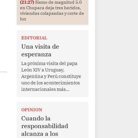
(21:27)
Sismo de magnitud 5.0
en Chupaca deja tres heridos,
viviendas colapsadas y corte de
luz
EDITORIAL
Una visita de
esperanza
La próxima visita del papa
León XIV a Uruguay,
Argentina y Perú constituye
uno de los acontecimientos
internacionales más
relevantes para América
Latina en los últimos años.
Más allá de su dimensión
OPINION
religiosa, esta gira
Cuando la
representa una oportunidad
responsabilidad
para reafirmar el valor del
alcanza a los
diálogo, fortalecer los