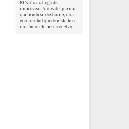
transnacional organizado y
El Niño no llega de
al tráfico de drogas.
improviso. Antes de que una
quebrada se desborde, una
comunidad quede aislada o
una faena de pesca vuelva
con las redes vacías, el
océano avisa. Hoy las señales
son claras: el Pacífico
tropical se está calentando y
el Perú tiene una ventana
estrecha para prepararse.