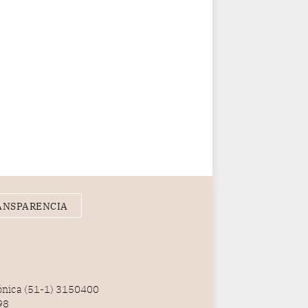
ANSPARENCIA
fónica (51-1) 3150400
98