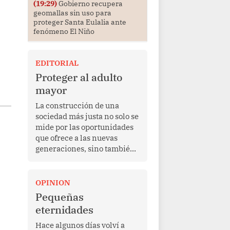
(19:29)
Gobierno recupera
geomallas sin uso para
proteger Santa Eulalia ante
fenómeno El Niño
EDITORIAL
Proteger al adulto
mayor
La construcción de una
sociedad más justa no solo se
mide por las oportunidades
que ofrece a las nuevas
generaciones, sino también
por la manera en que
protege a quienes, después
de una vida de esfuerzo y
OPINION
trabajo, afrontan la vejez en
Pequeñas
condiciones de
eternidades
vulnerabilidad. El anuncio
formulado por la presidenta
Hace algunos días volví a