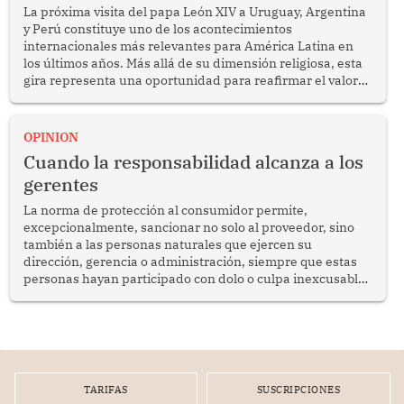
La próxima visita del papa León XIV a Uruguay, Argentina
y Perú constituye uno de los acontecimientos
internacionales más relevantes para América Latina en
los últimos años. Más allá de su dimensión religiosa, esta
gira representa una oportunidad para reafirmar el valor
del diálogo, fortalecer los vínculos entre los pueblos y
proyectar una imagen de cooperación en una región que
enfrenta desafíos en materia de desarrollo, cohesión
OPINION
social y gobernabilidad.
Cuando la responsabilidad alcanza a los
gerentes
La norma de protección al consumidor permite,
excepcionalmente, sancionar no solo al proveedor, sino
también a las personas naturales que ejercen su
dirección, gerencia o administración, siempre que estas
personas hayan participado con dolo o culpa inexcusable
en el planeamiento, la realización o la ejecución de la
infracción. En un caso reciente, Indecopi sancionó al
gerente de un proveedor de servicios de entretenimiento
por la frustrada realización de un meet and greet con
Lionel Messi, cuya presencia fue ofrecida, a su vez, por el
gerente de la empresa promotora en una entrevista
TARIFAS
SUSCRIPCIONES
radial.