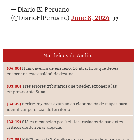
— Diario El Peruano
(@DiarioElPeruano)
June 8, 2026
Más leídas de Andina
(06:00)
Huancavelica de ensueño: 10 atractivos que debes
conocer en este espléndido destino
(03:00)
Tres errores tributarios que pueden exponer a las
empresas ante Sunat
(23:35)
Serfor: regiones avanzan en elaboración de mapas para
identificar potencial de territorio
(23:19)
SIS es reconocido por facilitar traslados de pacientes
críticos desde zonas alejadas
(23:05)
MVCS: más de 2.3 millones de peruanos de zonas rurales