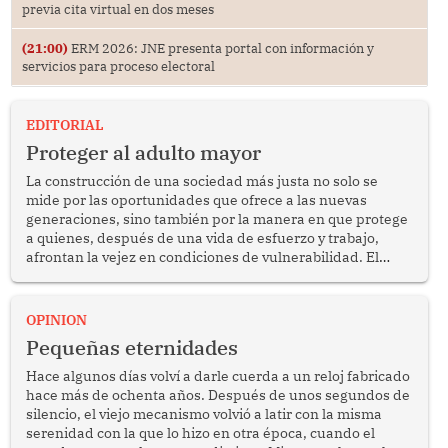
previa cita virtual en dos meses
(21:00)
ERM 2026: JNE presenta portal con información y
servicios para proceso electoral
EDITORIAL
Proteger al adulto mayor
La construcción de una sociedad más justa no solo se
mide por las oportunidades que ofrece a las nuevas
generaciones, sino también por la manera en que protege
a quienes, después de una vida de esfuerzo y trabajo,
afrontan la vejez en condiciones de vulnerabilidad. El
anuncio formulado por la presidenta de la república,
Keiko Fujimori, de incrementar de 350 a 700 soles
bimestrales el subsidio que reciben los beneficiarios del
OPINION
programa Pensión 65 abre una oportunidad para
Pequeñas eternidades
reflexionar sobre la importancia de fortalecer las políticas
públicas dirigidas a los adultos mayores en pobreza.
Hace algunos días volví a darle cuerda a un reloj fabricado
hace más de ochenta años. Después de unos segundos de
silencio, el viejo mecanismo volvió a latir con la misma
serenidad con la que lo hizo en otra época, cuando el