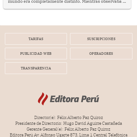
mundo era completamente distinto. Mientras observaba el
lento movimiento de sus agujas pensé que algunas cosas
poseen una misteriosa capacidad para sobrevivir al
tiempo.
TARIFAS
SUSCRIPCIONES
PUBLICIDAD WEB
OPERADORES
TRANSPARENCIA
Director(e): Félix Alberto Paz Quiroz
Presidente de Directorio: Hugo David Aguirre Castañeda
Gerente General(e): Félix Alberto Paz Quiroz
Editora Perú Av. Alfonso Ugarte 873, Lima 1 Central Telefónica